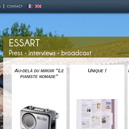
S
CONTACT
ESSART
Press - interviews - broadcast
cien
Au-delà du miroir "Le
Unique !
pianiste nomade"