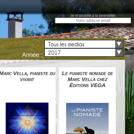
Je m'abonne à la newsletter
Tous les medias
2017
Année :
Marc Vella, pianiste du
Le pianiste nomade de
La s
vivant
Marc Vella chez
savoi
Éditions VEGA
êt